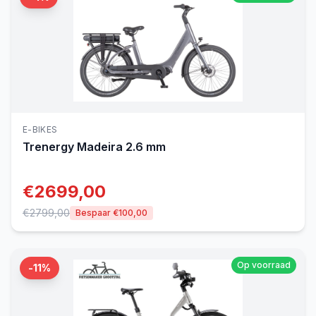
E-BIKES
Trenergy
Madeira 2.6 mm
€
2699,00
€
2799,00
Bespaar €
100,00
Op voorraad
-
11
%