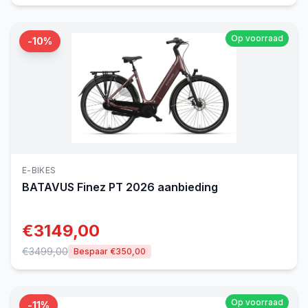
Op voorraad
-
10
%
E-BIKES
BATAVUS
Finez PT 2026 aanbieding
€
3149,00
€
3499,00
Bespaar €
350,00
Op voorraad
-
11
%