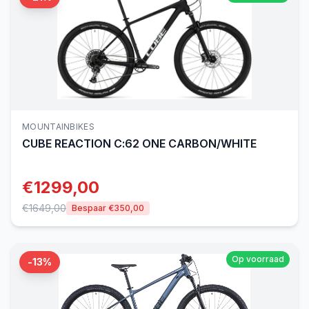
MOUNTAINBIKES
CUBE
REACTION C:62 ONE CARBON/WHITE
€
1299,00
€
1649,00
Bespaar €
350,00
Op voorraad
-
13
%