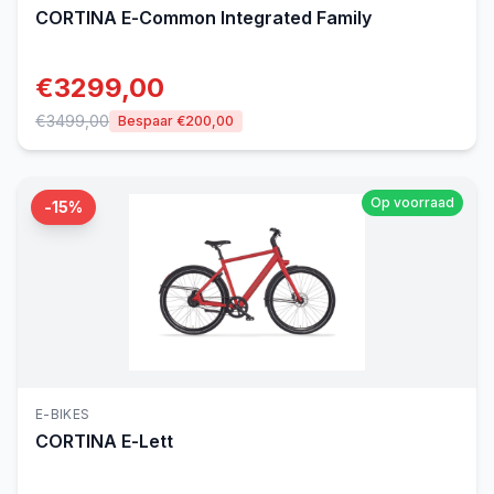
CORTINA
E-Common Integrated Family
€
3299,00
€
3499,00
Bespaar €
200,00
Op voorraad
-
15
%
E-BIKES
CORTINA
E-Lett