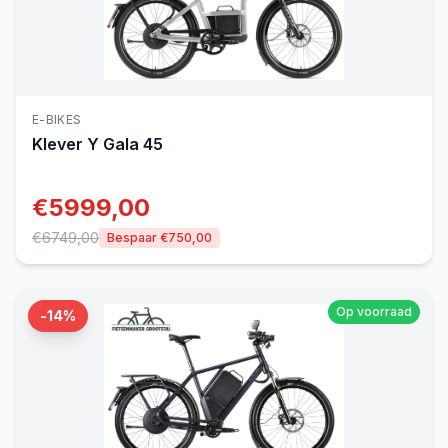
E-BIKES
Klever
Y Gala 45
€
5999,00
€
6749,00
Bespaar €
750,00
Op voorraad
-
14
%