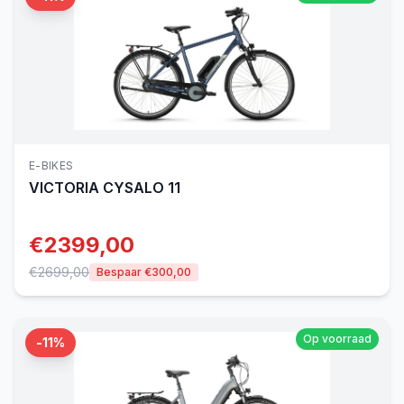
E-BIKES
VICTORIA
CYSALO 11
€
2399,00
€
2699,00
Bespaar €
300,00
Op voorraad
-
11
%