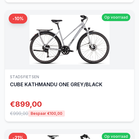
Op voorraad
-
10
%
STADSFIETSEN
CUBE
KATHMANDU ONE GREY/BLACK
€
899,00
€
999,00
Bespaar €
100,00
Op voorraad
-
21
%