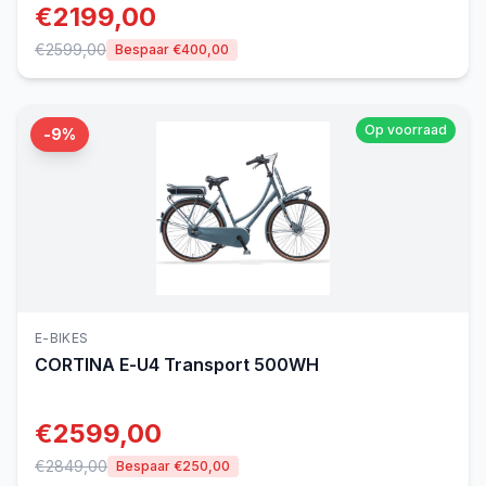
€
2199,00
€
2599,00
Bespaar €
400,00
Op voorraad
-
9
%
E-BIKES
CORTINA
E-U4 Transport 500WH
€
2599,00
€
2849,00
Bespaar €
250,00