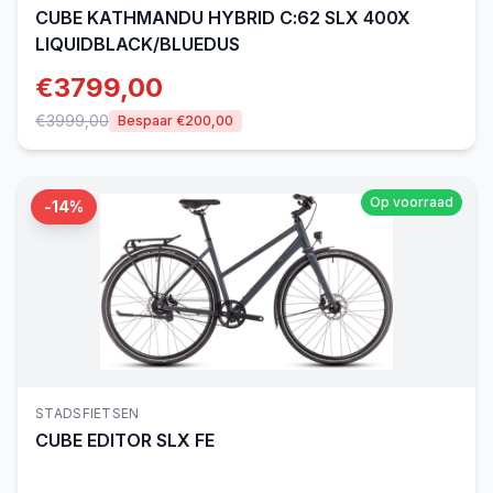
CUBE
KATHMANDU HYBRID C:62 SLX 400X
LIQUIDBLACK/BLUEDUS
€
3799,00
€
3999,00
Bespaar €
200,00
Op voorraad
-
14
%
STADSFIETSEN
CUBE
EDITOR SLX FE