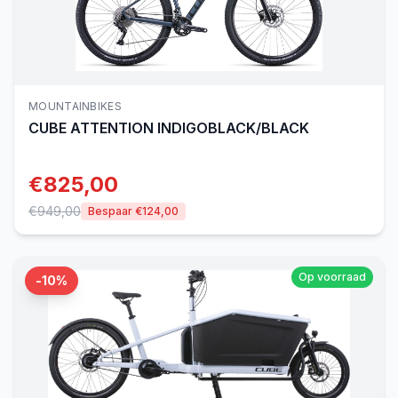
MOUNTAINBIKES
CUBE
ATTENTION INDIGOBLACK/BLACK
€
825,00
€
949,00
Bespaar €
124,00
Op voorraad
-
10
%