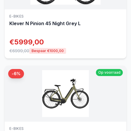
E-BIKES
Klever
N Pinion 45 Night Grey L
€
5999,00
€
6999,00
Bespaar €
1000,00
Op voorraad
-
6
%
E-BIKES