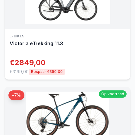
E-BIKES
Victoria
eTrekking 11.3
€
2849,00
€
3199,00
Bespaar €
350,00
Op voorraad
-
7
%