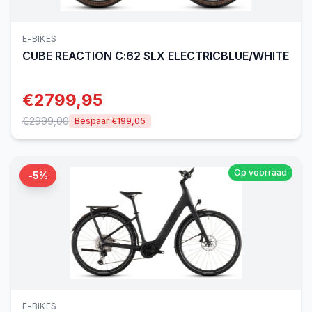
E-BIKES
CUBE
REACTION C:62 SLX ELECTRICBLUE/WHITE
€
2799,95
€
2999,00
Bespaar €
199,05
Op voorraad
-
5
%
E-BIKES