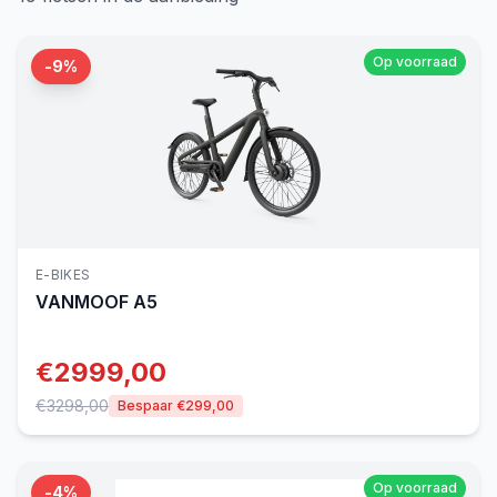
Op voorraad
-
9
%
E-BIKES
VANMOOF
A5
€
2999,00
€
3298,00
Bespaar €
299,00
Op voorraad
-
4
%