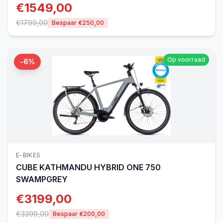
€
1549,00
€
1799,00
Bespaar €
250,00
Op voorraad
-
6
%
E-BIKES
CUBE
KATHMANDU HYBRID ONE 750
SWAMPGREY
€
3199,00
€
3399,00
Bespaar €
200,00