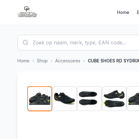
Home
Home
»
Shop
»
Accessoires
»
CUBE
SHOES RD SYDRI
1
/
6