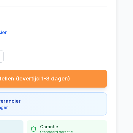
X
cier
ellen (levertijd 1-3 dagen)
verancier
dagen
Garantie
Standaard garantie