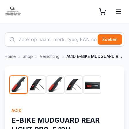
Zoeken
Home
»
Shop
»
Verlichting
»
ACID
E-BIKE MUDGUARD REAR LIGHT PRO-E 12V
1
/
5
ACID
E-BIKE MUDGUARD REAR