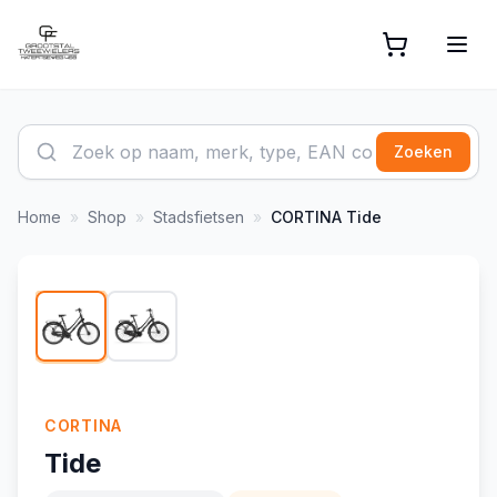
Zoeken
Home
»
Shop
»
Stadsfietsen
»
CORTINA
Tide
1
/
2
CORTINA
Tide