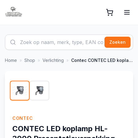
Zoeken
Home
»
Shop
»
Verlichting
»
Contec
CONTEC LED koplamp HL-3000 Presentatieverpakking,
1
/
2
CONTEC
CONTEC LED koplamp HL-