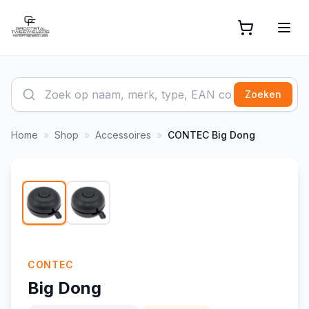
Zoeken
Home
»
Shop
»
Accessoires
»
CONTEC
Big Dong
1
/
2
-
8
%
CONTEC
Big Dong