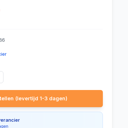
86
cier
ellen (levertijd 1-3 dagen)
verancier
dagen