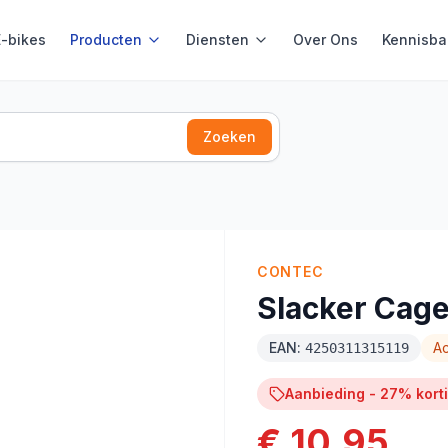
E-bikes
Producten
Diensten
Over Ons
Kennisba
Zoeken
CONTEC
Slacker Cag
EAN:
Ac
4250311315119
Aanbieding -
27
% kort
€ 10,95