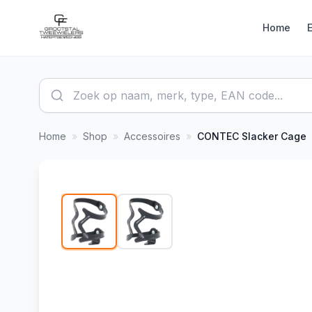
Home
Home
»
Shop
»
Accessoires
»
CONTEC
Slacker Cage
1
/
2
-
27
%