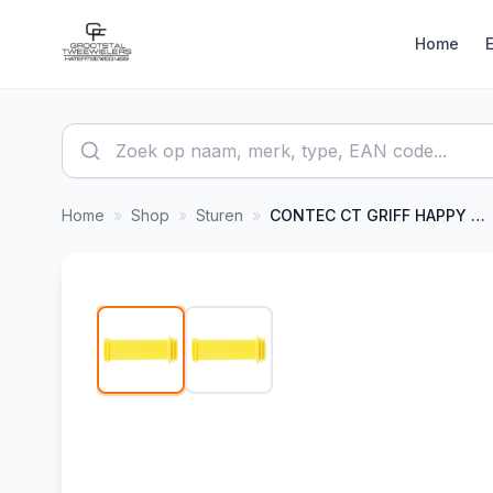
Home
Home
»
Shop
»
Sturen
»
CONTEC
CT GRIFF HAPPY KID105 MM, SCHWARZ
1
/
2