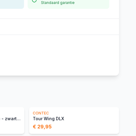
Standaard garantie
CONTEC
Handvatset Widek Kids Basic - zwart (op kaart)
Tour Wing DLX
€ 29,95