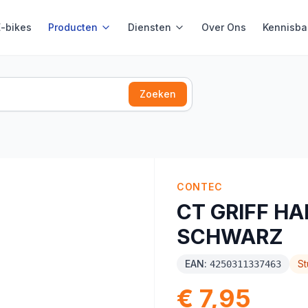
E-bikes
Producten
Diensten
Over Ons
Kennisba
Zoeken
CONTEC
CT GRIFF HA
SCHWARZ
EAN:
St
4250311337463
€ 7,95