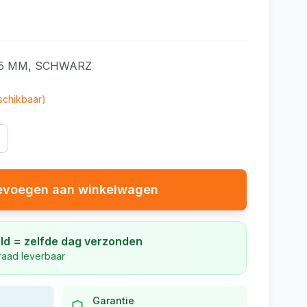
05 MM, SCHWARZ
chikbaar)
evoegen aan winkelwagen
ld = zelfde dag verzonden
rraad leverbaar
Garantie