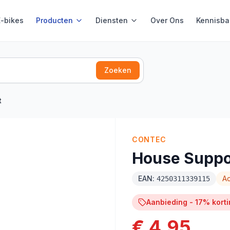
E-bikes
Producten
Diensten
Over Ons
Kennisba
Zoeken
t
CONTEC
House Suppo
EAN:
Ac
4250311339115
Aanbieding -
17
% korti
€ 4,95