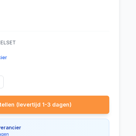
KELSET
cier
ellen (levertijd 1-3 dagen)
verancier
dagen