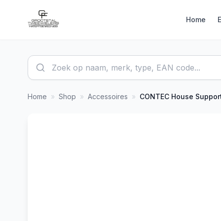
Home
Home
»
Shop
»
Accessoires
»
CONTEC
House Suppor
-
17
%