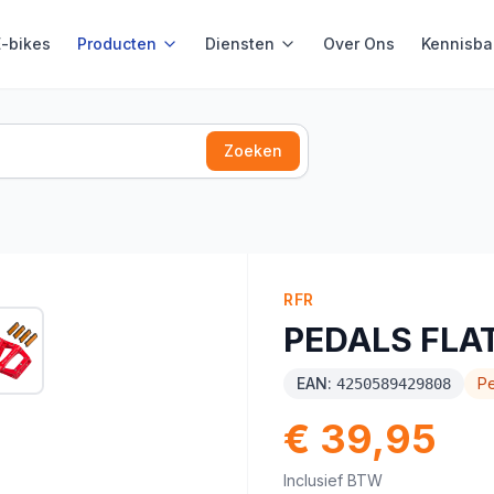
E-bikes
Producten
Diensten
Over Ons
Kennisba
Zoeken
RFR
PEDALS FLA
EAN:
P
4250589429808
€ 39,95
Inclusief BTW