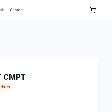
nk
Contact
T CMPT
edalen