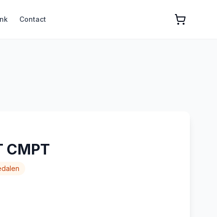
nk
Contact
T CMPT
edalen