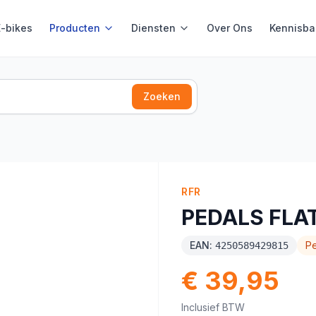
E-bikes
Producten
Diensten
Over Ons
Kennisba
Zoeken
RFR
PEDALS FLA
EAN:
P
4250589429815
€ 39,95
Inclusief BTW