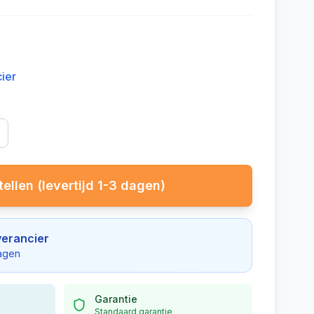
cier
ellen (levertijd 1-3 dagen)
verancier
dagen
Garantie
Standaard garantie