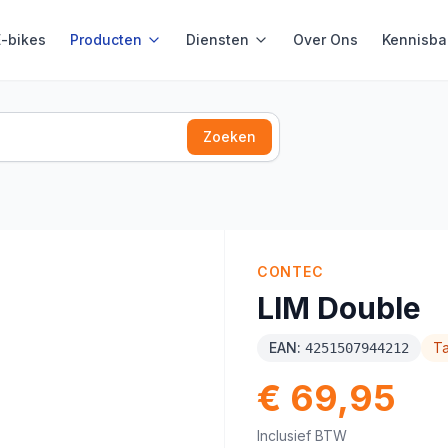
E-bikes
Producten
Diensten
Over Ons
Kennisba
Zoeken
CONTEC
LIM Double
EAN:
T
4251507944212
€ 69,95
Inclusief BTW