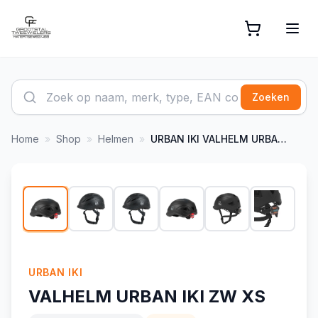
Zoeken
Home
»
Shop
»
Helmen
»
URBAN IKI
VALHELM URBAN IKI ZW XS
1
/
10
-
14
%
URBAN IKI
VALHELM URBAN IKI ZW XS