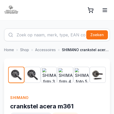
Zoeken
Home
»
Shop
»
Accessoires
»
SHIMANO
crankstel acera m361
1
/
6
SHIMANO
crankstel acera m361