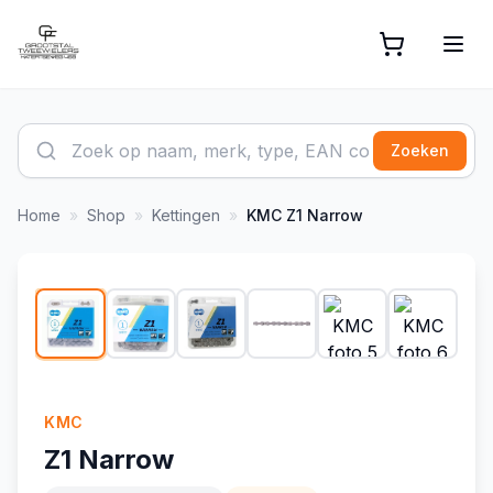
Zoeken
Home
»
Shop
»
Kettingen
»
KMC
Z1 Narrow
1
/
13
KMC
Z1 Narrow