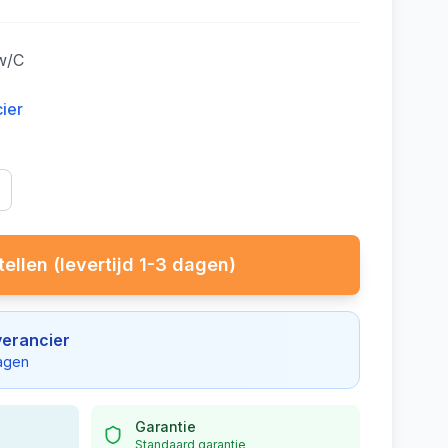
w/C
cier
ellen (levertijd 1-3 dagen)
verancier
dagen
Garantie
Standaard garantie