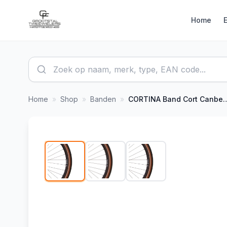
Home
Home
»
Shop
»
Banden
»
CORTINA
Band Cort Canberra R Zw/C
1
/
3