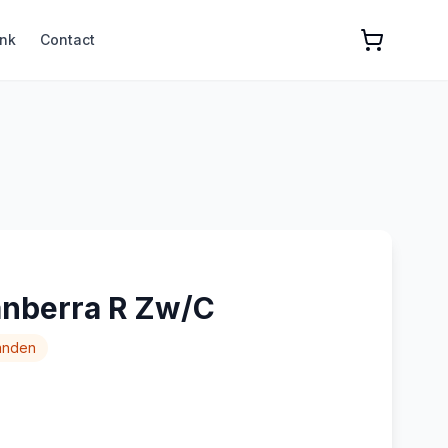
nk
Contact
anberra R Zw/C
anden