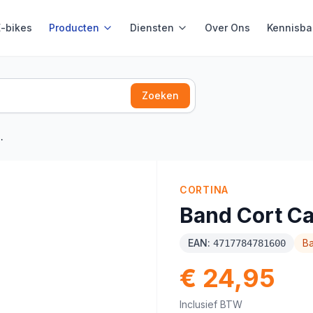
E-bikes
Producten
Diensten
Over Ons
Kennisba
Zoeken
CORTINA
Band Cort C
EAN:
B
4717784781600
€ 24,95
Inclusief BTW