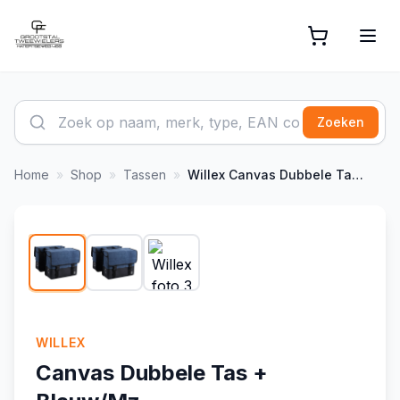
Zoeken
Home
»
Shop
»
Tassen
»
Willex
Canvas Dubbele Tas + Blauw/Mz
1
/
3
WILLEX
Canvas Dubbele Tas +