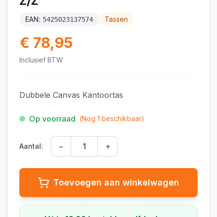
Z/Z
EAN:
Tassen
5425023137574
€ 78,95
Inclusief BTW
Dubbele Canvas Kantoortas
Op voorraad
(Nog
1
beschikbaar)
−
+
Aantal:
Toevoegen aan winkelwagen