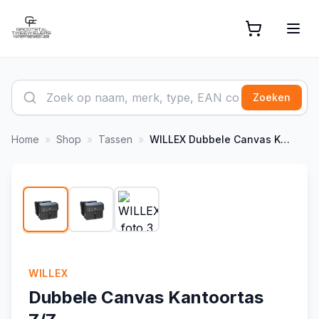
Zoeken
Home
»
Shop
»
Tassen
»
WILLEX
Dubbele Canvas Kantoortas Z/Z
1
/
3
WILLEX
Dubbele Canvas Kantoortas