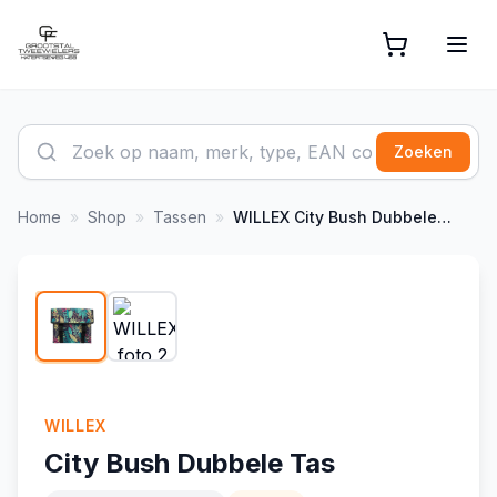
Zoeken
Home
»
Shop
»
Tassen
»
WILLEX
City Bush Dubbele Tas
1
/
2
-
2
%
WILLEX
City Bush Dubbele Tas