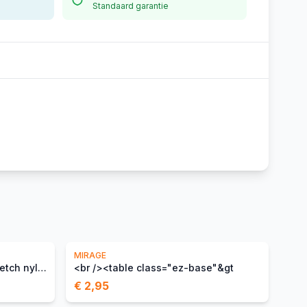
Standaard garantie
MIRAGE
Zadeldek Undercover van stretch nylon - zwart
<br /><table class="ez-base"&gt
€ 2,95