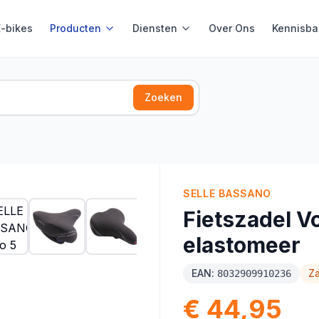
E-bikes
Producten
Diensten
Over Ons
Kennisba
Zoeken
SELLE BASSANO
Fietszadel V
elastomeer
EAN:
Za
8032909910236
€ 44,95