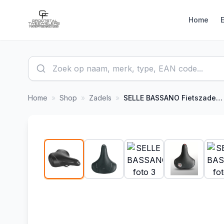
Home
Home
»
Shop
»
Zadels
»
SELLE BASSANO
Fietszadel Volare XXL BigCity met elastomeer
1
/
15