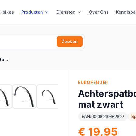
E-bikes
Producten
Diensten
Over Ons
Kennisba
Zoeken
at zwart
EUROFENDER
Achterspatbo
mat zwart
EAN:
S
8208010462807
€ 19,95