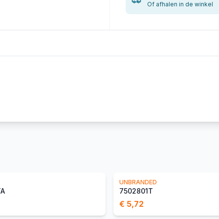
Of afhalen in de winkel
S
UNBRANDED
TA
7502801T
€ 5,72