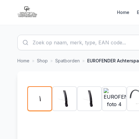
Home
Home
»
Shop
»
Spatborden
»
EUROFENDER
Achterspatbord Snello 28" x 46 mm - m
1
/
7