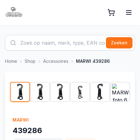
Zoeken
Home
»
Shop
»
Accessoires
»
MARWI
439286
1
/
9
-
7
%
MARWI
439286