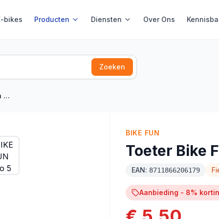
E-bikes
Producten
Diensten
Over Ons
Kennisba
Zoeken
er
BIKE FUN
Toeter Bike
EAN:
Fi
8711866206179
Aanbieding -
8
% korti
€ 5,50