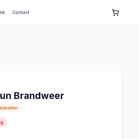
nk
Contact
 Fun Brandweer
etsbellen
ng