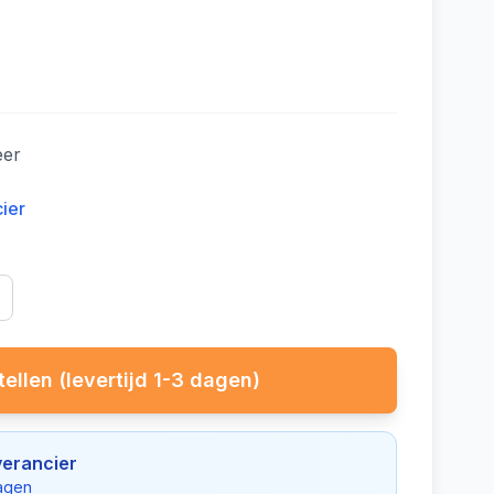
eer
cier
ellen (levertijd 1-3 dagen)
verancier
dagen