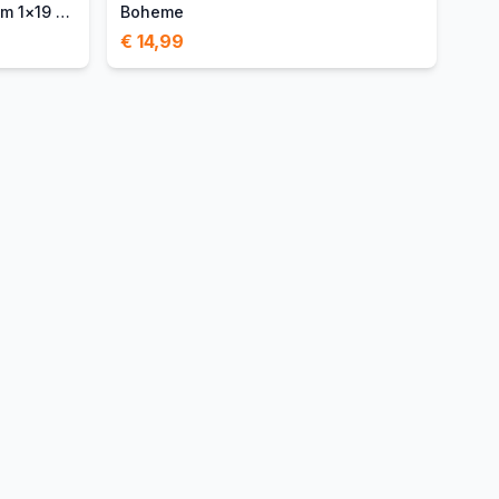
Schakel binnenkabel 3 000mm 1×19 draads rvs
Boheme
€ 14,99