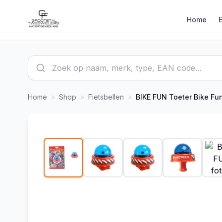
Home
Home
»
Shop
»
Fietsbellen
»
BIKE FUN
Toeter Bike Fun Brandwe
1
/
5
-
8
%