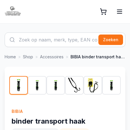
Zoeken
Home
»
Shop
»
Accessoires
»
BIBIA
binder transport haak
1
/
16
-
9
%
BIBIA
binder transport haak