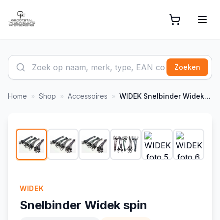
Zoeken
Home
»
Shop
»
Accessoires
»
WIDEK
Snelbinder Widek spin
1
/
7
-
6
%
WIDEK
Snelbinder Widek spin