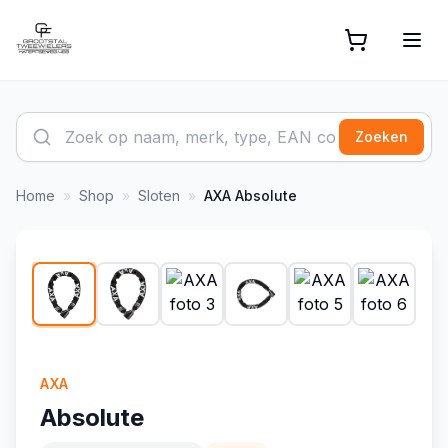
Zoeken
Home
»
Shop
»
Sloten
»
AXA
Absolute
1
/
18
-
3
%
AXA
Absolute