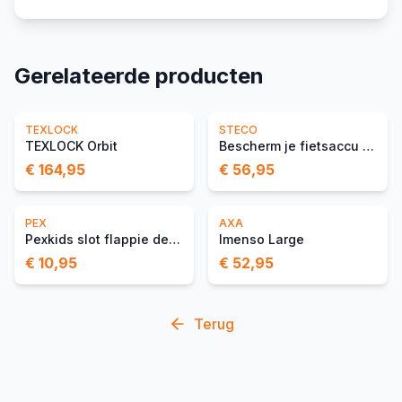
Gerelateerde producten
TEXLOCK
STECO
TEXLOCK Orbit
Bescherm je fietsaccu met het steco accuslot voor
€ 164,95
€ 56,95
PEX
AXA
Pexkids slot flappie de waakhond
Imenso Large
€ 10,95
€ 52,95
Terug