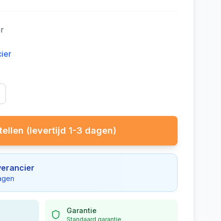
ar
cier
ellen (levertijd 1-3 dagen)
verancier
dagen
Garantie
Standaard garantie