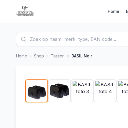
Home
Home
»
Shop
»
Tassen
»
BASIL
Noir
1
/
8