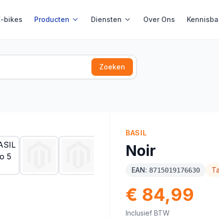
E-bikes
Producten
Diensten
Over Ons
Kennisba
Zoeken
BASIL
Noir
EAN:
T
8715019176630
€ 84,99
Inclusief BTW