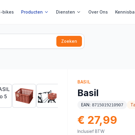
E-bikes
Producten
Diensten
Over Ons
Kennisba
Zoeken
BASIL
Basil
EAN:
T
8715019210907
€ 27,99
Inclusief BTW