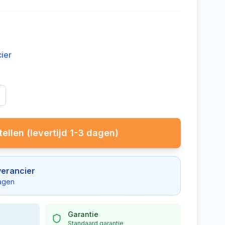
cier
ellen (levertijd 1-3 dagen)
verancier
dagen
Garantie
Standaard garantie