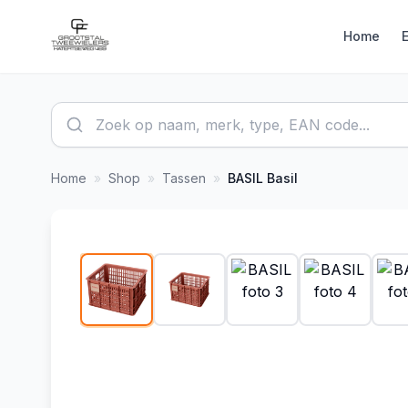
Home
Home
»
Shop
»
Tassen
»
BASIL
Basil
1
/
12