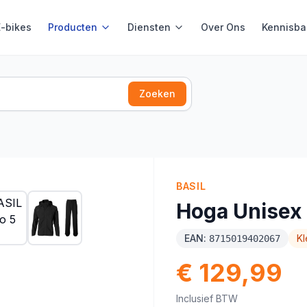
E-bikes
Producten
Diensten
Over Ons
Kennisba
Zoeken
BASIL
Hoga Unisex
EAN:
Kl
8715019402067
€ 129,99
Inclusief BTW