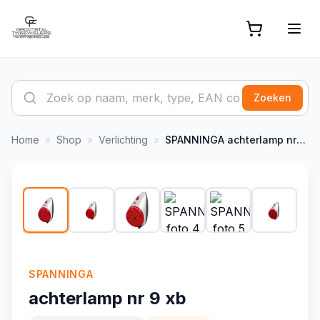
Zoeken
Home
»
Shop
»
Verlichting
»
SPANNINGA
achterlamp nr 9 xb
1
/
14
-
6
%
SPANNINGA
achterlamp nr 9 xb