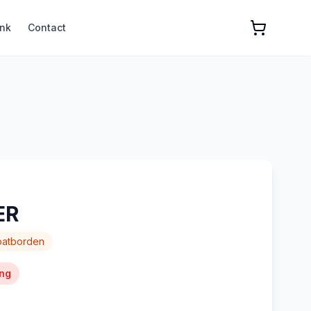
nk
Contact
ER
patborden
ing