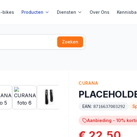
E-bikes
Producten
Diensten
Over Ons
Kennisba
Zoeken
CURANA
PLACEHOLD
EAN:
S
8716637003292
Aanbieding -
10
% kort
€ 22,50