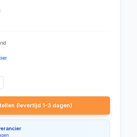
rid
cier
ellen (levertijd 1-3 dagen)
verancier
dagen