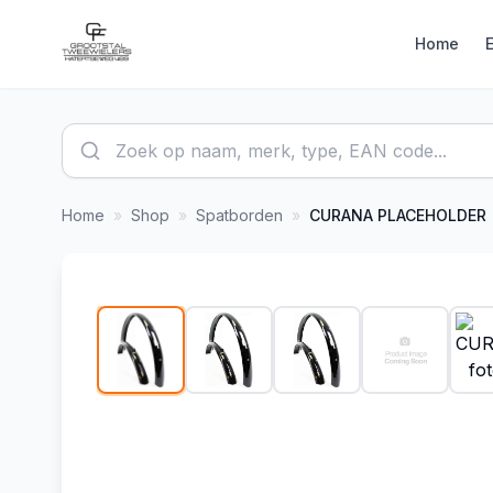
Home
Home
»
Shop
»
Spatborden
»
CURANA
PLACEHOLDER
1
/
11
-
10
%