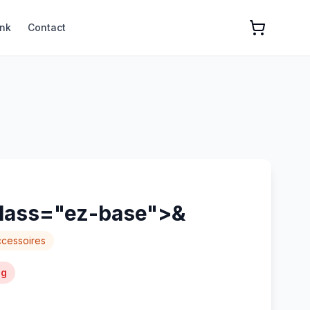
nk
Contact
class="ez-base">&
cessoires
ng