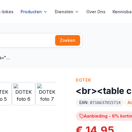
E-bikes
Producten
Diensten
Over Ons
Kennisba
Zoeken
se">&
DOTEK
<br><table 
EAN:
Ac
8716637015714
Aanbieding -
6
% korti
€ 14,95