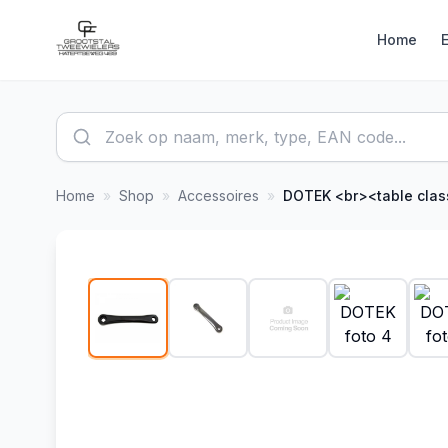
Home
Home
»
Shop
»
Accessoires
»
DOTEK
<br><table class="ez-ba
1
/
8
-
6
%