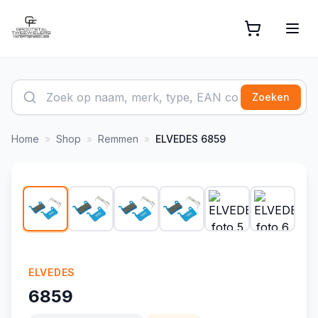
Zoeken
Home
»
Shop
»
Remmen
»
ELVEDES
6859
1
/
18
ELVEDES
6859