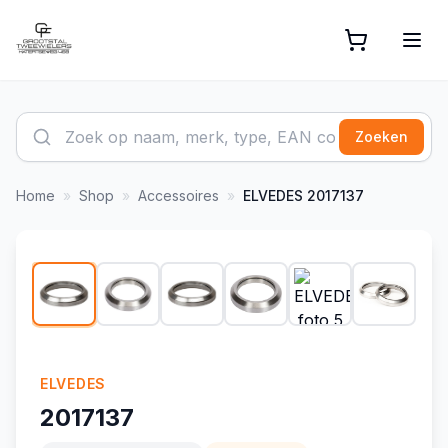
Zoeken
Home
»
Shop
»
Accessoires
»
ELVEDES
2017137
1
/
14
ELVEDES
2017137