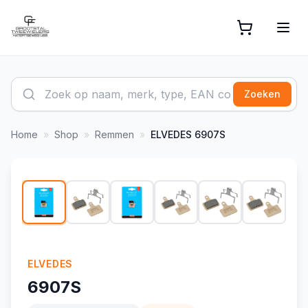
Zoeken
Home
»
Shop
»
Remmen
»
ELVEDES
6907S
1
/
9
ELVEDES
6907S