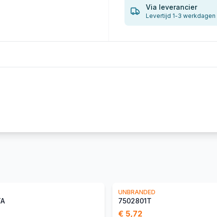
Via leverancier
Levertijd 1-3 werkdagen
S
UNBRANDED
TA
7502801T
€ 5,72