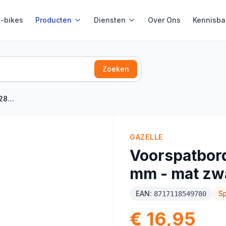
E-bikes
Producten
Diensten
Over Ons
Kennisba
Zoeken
t zwart
GAZELLE
Voorspatbord
mm - mat zw
EAN:
S
8717118549780
€ 16,95