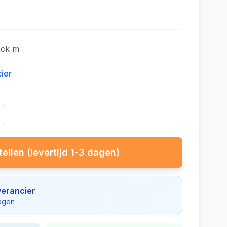
ack m
cier
ellen (levertijd 1-3 dagen)
verancier
dagen