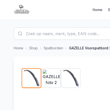
Home
Home
»
Shop
»
Spatborden
»
GAZELLE
Voorspatbord 28" Gazelle Scatto 51 mm - ma
1
/
3