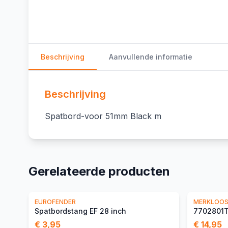
Beschrijving
Aanvullende informatie
Beschrijving
Spatbord-voor 51mm Black m
Gerelateerde producten
EUROFENDER
MERKLOO
Spatbordstang EF 28 inch
7702801
€ 3,95
€ 14,95