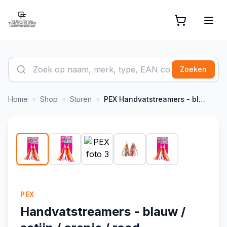
Zoeken
Home
»
Shop
»
Sturen
»
PEX
Handvatstreamers - blauw / satijn / oranje / rood
1
/
5
PEX
Handvatstreamers - blauw /