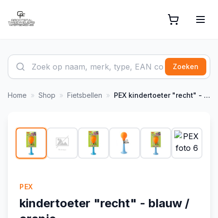
Zoeken
Home
»
Shop
»
Fietsbellen
»
PEX
kindertoeter "recht" - blauw / oranje
1
/
6
PEX
kindertoeter "recht" - blauw /