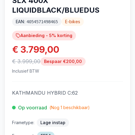
SLX 400X
LIQUIDBLACK/BLUEDUS
EAN:
E-bikes
4054571498465
Aanbieding -
5
% korting
€ 3.799,00
€ 3.999,00
Bespaar €
200,00
Inclusief BTW
KATHMANDU HYBRID C:62
Op voorraad
(Nog
1
beschikbaar)
Frametype:
Lage instap