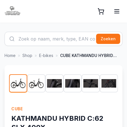
Zoeken
Home
»
Shop
»
E-bikes
»
CUBE
KATHMANDU HYBRID C:62 SLX 400X LIQUIDBLACK/BLUEDUS
1
/
9
-
5
%
CUBE
KATHMANDU HYBRID C:62