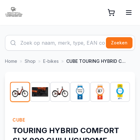
Zoeken
Home
»
Shop
»
E-bikes
»
CUBE
TOURING HYBRID COMFORT SLX 800 CHILLI/CHROME
1
/
15
CUBE
TOURING HYBRID COMFORT